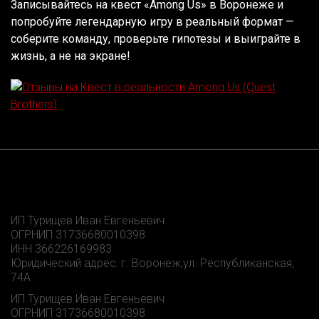
Записывайтесь на квест «Among Us» в Воронеже и
попробуйте легендарную игру в реальный формат —
соберите команду, проверьте гипотезы и выиграйте в
жизнь, а не на экране!
ИП Турищев Иван Евгеньевич
ОГРНИП 31736680010398
ИНН 366226169983
Юридический адрес: г. Воронеж,ул. Республиканская,
74А
ИП Турищев Иван Евгеньевич
ОГРНИП 31736680010398