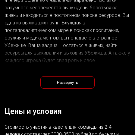
и теперь более 90% населения заражено. Остатки
разумного человечества вынуждены бороться за
жизнь и находиться в постоянном поиске ресурсов. Вы
одна из выживших групп. Блуждая в
постапокалиптическом мире в поисках пропитания,
оружия и медикаментов, вы попадаете в странное
Убежище. Ваша задача – остаться в живых, найти
ресурсы для выживания и выход из Убежища. А также у
каждого игрока будет свая роль и свое
индивидуальное задание.
Квест со скримерами (пугающими элементами), без
актера.
Развернуть
Цены и условия
Стоимость участия в квесте для команды из 2-4
человек составляет 3000-3500 рублей по будням и