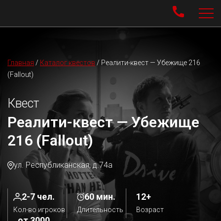
Главная
/
Каталог квестов
/
Реалити-квест — Убежище 216
(Fallout)
Квест
Реалити-квест — Убежище
216 (Fallout)
ул. Республиканская, д.74а
2-7 чел.
60 мин.
12+
Кол-во игроков
Длительность
Возраст
от 3000