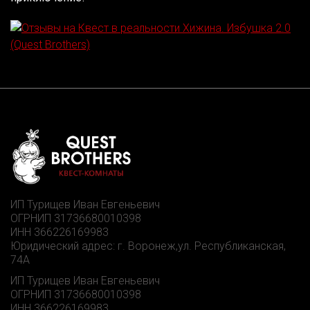
ИП Турищев Иван Евгеньевич
ОГРНИП 31736680010398
ИНН 366226169983
Юридический адрес: г. Воронеж,ул. Республиканская,
74А
ИП Турищев Иван Евгеньевич
ОГРНИП 31736680010398
ИНН 366226169983