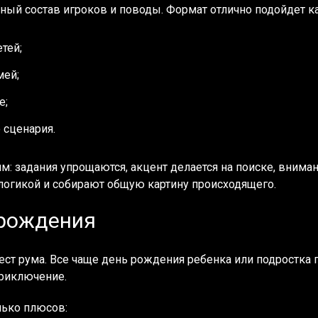
ый состав игроков и поводы. Формат отлично подойдет ка
тей;
мей;
е;
 сценария.
: задания упрощаются, акцент делается на поиске, вниман
логикой и собирают общую картину происходящего.
 рождения
ст рума. Все чаще день рождения ребенка или подростка пр
приключение.
лько плюсов: