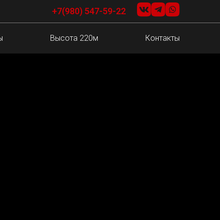
+7(980) 547-59-22
ы
Высота 220м
Контакты