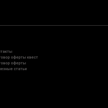
нтакты
говор оферты квест
говор оферты
лезные статьи