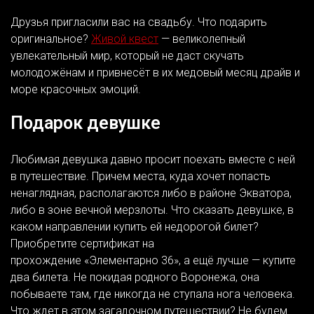
Друзья пригласили вас на свадьбу. Что подарить
оригинальное?
Живой квест
— великолепный
увлекательный мир, который не даст скучать
молодожёнам и привнесёт в их медовый месяц драйв и
море красочных эмоций.
Подарок девушке
Любимая девушка давно просит поехать вместе с ней
в путешествие. Причем места, куда хочет попасть
ненаглядная, располагаются либо в районе Экватора,
либо в зоне вечной мерзлоты. Что сказать девушке, в
каком направлении купить ей недорогой билет?
Приобретите сертификат на
прохождение «Элементарно 36», а ещё лучше — купите
два билета. Не покидая родного Воронежа, она
побываете там, где никогда не ступала нога человека.
Что ждет в этом загадочном путешествии? Не будем